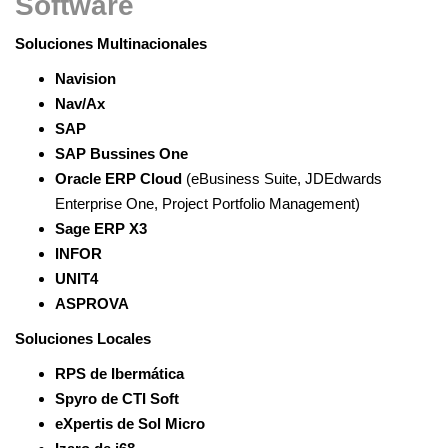
Software
Soluciones Multinacionales
Navision
Nav
/
Ax
SAP
SAP
Bussines
One
Oracle ERP Cloud
(eBusiness Suite, JDEdwards
Enterprise One, Project Portfolio Management)
Sage
ERP X3
INFOR
UNIT4
ASPROVA
Soluciones Locales
RPS de
Ibermática
Spyro
de CTI
Soft
eXpertis
de Sol Micro